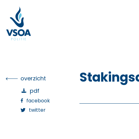
Skip
to
the
content
Stakings
overzicht
pdf
facebook
twitter