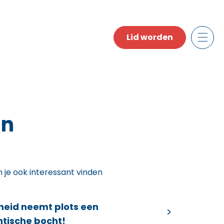
Lid worden
an
n je ook interessant vinden
heid neemt plots een
ntische bocht!