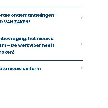
orale onderhandelingen –
D VAN ZAKEN!
nbevraging: het nieuwe
rm – De werkvloer heeft
roken!
ête nieuw uniform