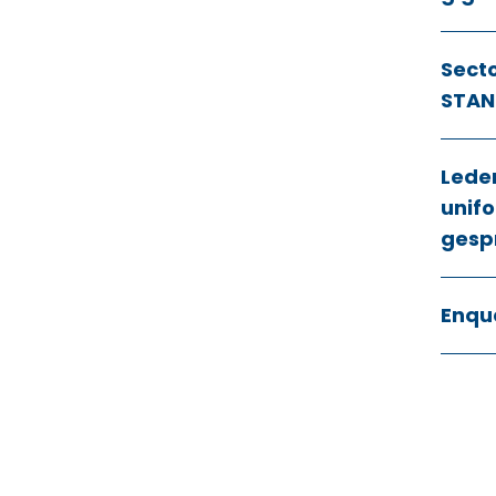
Sect
STAN
Lede
unifo
gesp
Enqu