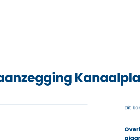
aanzegging Kanaalpl
Dit ka
Over
giga