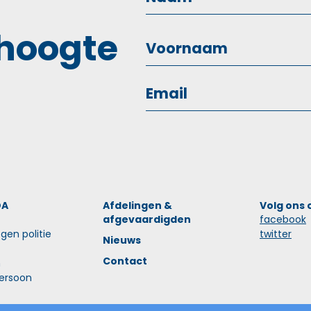
 hoogte
OA
Afdelingen &
Volg ons 
afgevaardigden
facebook
gen politie
twitter
Nieuws
Contact
n
ersoon