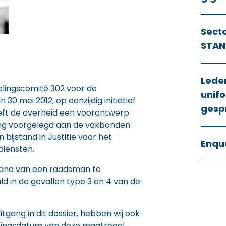
Sect
STAN
Lede
elingscomité 302 voor de
unifo
 30 mei 2012, op eenzijdig initiatief
gesp
eeft de overheid een voorontwerp
ng voorgelegd aan de vakbonden
bijstand in Justitie voor het
Enqu
diensten.
tand van een raadsman te
d in de gevallen type 3 en 4 van de
tgang in dit dossier, hebben wij ook
kingsdatum van deze maatregel