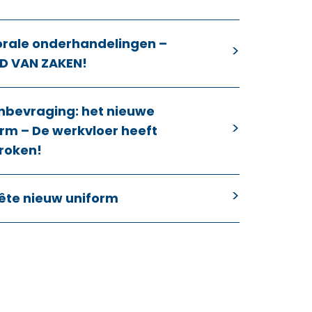
orale onderhandelingen –
D VAN ZAKEN!
nbevraging: het nieuwe
rm – De werkvloer heeft
roken!
ête nieuw uniform