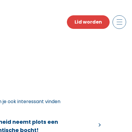
Lid worden
n je ook interessant vinden
heid neemt plots een
ntische bocht!