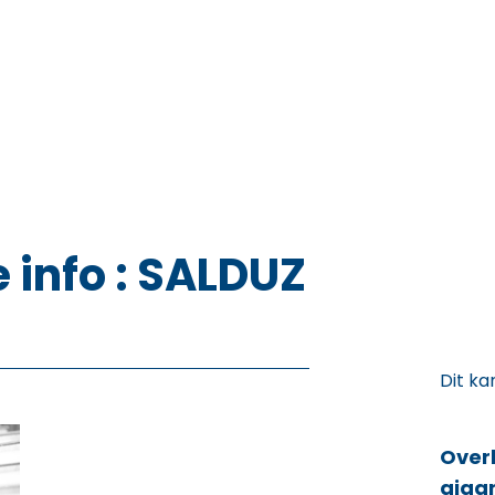
 info : SALDUZ
Dit ka
Over
giga