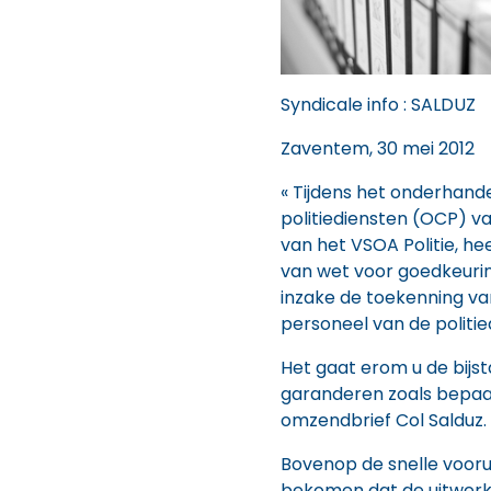
Syndicale info : SALDUZ
Zaventem, 30 mei 2012
« Tijdens het onderhand
politiediensten (OCP) van
van het VSOA Politie, h
van wet voor goedkeuri
inzake de toekenning van 
personeel van de politie
Het gaat erom u de bijs
garanderen zoals bepaal
omzendbrief Col Salduz.
Bovenop de snelle voorui
bekomen dat de uitwer