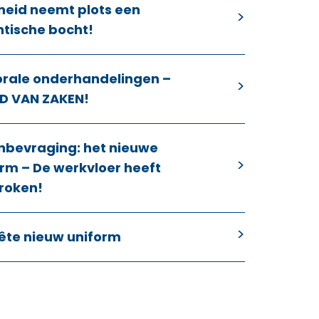
heid neemt plots een
ntische bocht!
orale onderhandelingen –
D VAN ZAKEN!
nbevraging: het nieuwe
rm – De werkvloer heeft
roken!
ête nieuw uniform