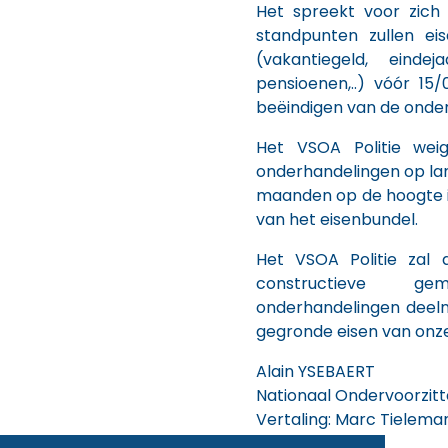
Het spreekt voor zich 
standpunten zullen ei
(vakantiegeld, einde
pensioenen,..) vóór 15
beëindigen van de onde
Het VSOA Politie wei
onderhandelingen op lan
maanden op de hoogte is
van het eisenbundel.
Het VSOA Politie zal
constructieve ge
onderhandelingen deel
gegronde eisen van onz
Alain YSEBAERT
Nationaal Ondervoorzitt
Vertaling: Marc Tielema