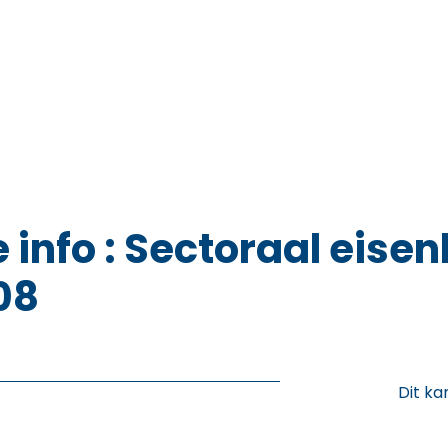
 info : Sectoraal eise
08
Dit ka