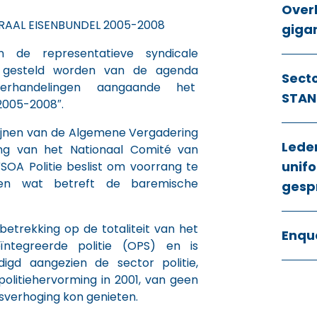
Over
ORAAL EISENBUNDEL 2005-2008
giga
n de representatieve syndicale
is gesteld worden van de agenda
Sect
erhandelingen aangaande het
STAN
2005-2008″.
tlijnen van de Algemene Vergadering
Lede
ing van het Nationaal Comité van
unifo
SOA Politie beslist om voorrang te
en wat betreft de baremische
gesp
betrekking op de totaliteit van het
Enqu
ntegreerde politie (OPS) en is
igd aangezien de sector politie,
politiehervorming in 2001, van geen
sverhoging kon genieten.