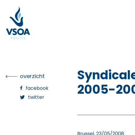
Skip
to
the
content
Syndicale
overzicht
2005-20
facebook
twitter
Brussel, 23/05/2008