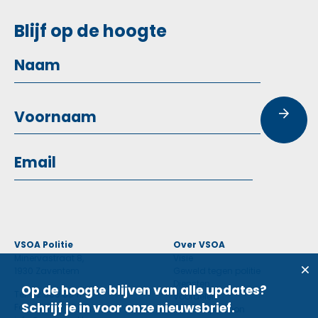
Blijf op de hoogte
VSOA Politie
Over VSOA
Minervastraat 8,
Visie
1930 Zaventem
Geweld tegen politie
Diensten
Op de hoogte blijven van alle updates?
Tel: 02 660 59 11
Voordelen
Schrijf je in voor onze nieuwsbrief.
Fax: 02 660 50 97
Contactpersoon