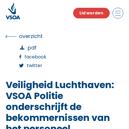
Skip
to
Lid worden
the
content
overzicht
pdf
facebook
twitter
Veiligheid Luchthaven:
VSOA Politie
onderschrijft de
bekommernissen van
het personeel