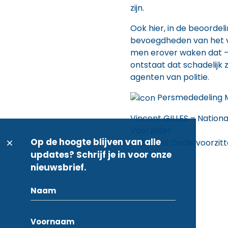
zijn.
Ook hier, in de beoordel
bevoegdheden van het v
men erover waken dat –
ontstaat dat schadelijk z
agenten van politie.
Persmededeling 
Vincent GILLES – Nationa
Voorzitter V
Op de hoogte blijven van alle
Nationaal Ondervoorzitt
updates? Schrijf je in voor onze
nieuwsbrief.