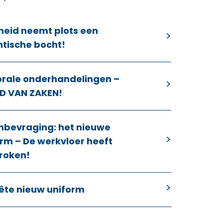
heid neemt plots een
ntische bocht!
orale onderhandelingen –
D VAN ZAKEN!
nbevraging: het nieuwe
rm – De werkvloer heeft
roken!
ête nieuw uniform