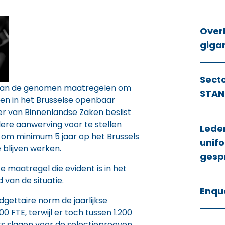
Over
giga
Sect
r van de genomen maatregelen om
STAN
ren in het Brusselse openbaar
er van Binnenlandse Zaken beslist
ere aanwerving voor te stellen
Lede
n om minimum 5 jaar op het Brussels
unifo
 blijven werken.
gesp
e maatregel die evident is in het
 van de situatie.
Enqu
gettaire norm de jaarlijkse
0 FTE, terwijl er toch tussen 1.200
jks slagen voor de selectieproeven,