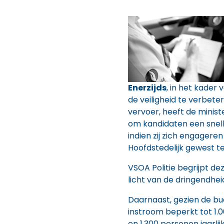
Enerzijds
, in het kade
de veiligheid te verbete
vervoer, heeft de minist
om kandidaten een snell
indien zij zich engagere
Hoofdstedelijk gewest te
VSOA Politie begrijpt dez
licht van de dringendheid
Daarnaast, gezien de bud
instroom beperkt tot 1.00
en 1.300 personen jaarli