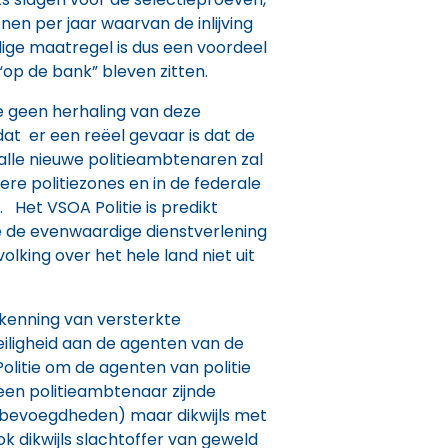
nen per jaar waarvan de inlijving
dige maatregel is dus een voordeel
op de bank” bleven zitten.
ie geen herhaling van deze
t er een reëel gevaar is dat de
alle nieuwe politieambtenaren zal
ere politiezones en in de federale
 Het VSOA Politie is predikt
e de evenwaardige dienstverlening
olking over het hele land niet uit
ekenning van versterkte
iligheid aan de agenten van de
olitie om de agenten van politie
een politieambtenaar zijnde
 bevoegdheden) maar dikwijls met
k dikwijls slachtoffer van geweld