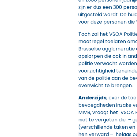
zijn er dus een 300 perso
uitgesteld wordt. De hui
voor deze personen die “
Toch zal het VSOA Polit
maatregel toelaten omda
Brusselse agglomeratie 
opslorpen die ook in and
politie verwacht worden.
voorzichtigheid teneind
van de politie aan de bev
evenwicht te brengen.
Anderzijds
, over de to
bevoegdheden inzake ve
MIVB, vraagt het VSOA P
niet te vergeten die – g
(verschillende taken en
hen verward – helaas oo