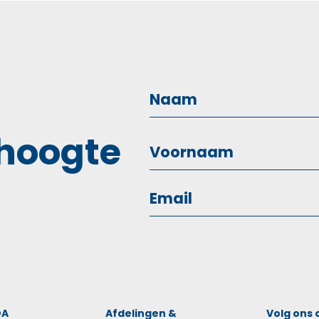
 hoogte
OA
Afdelingen &
Volg ons 