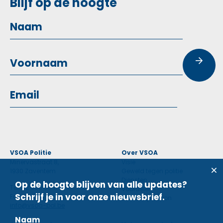
Blijf op de hoogte
VSOA Politie
Over VSOA
Minervastraat 8,
Visie
1930 Zaventem
Geweld tegen politie
Diensten
Op de hoogte blijven van alle updates?
Tel: 02 660 59 11
Voordelen
Schrijf je in voor onze nieuwsbrief.
Fax: 02 660 50 97
Contactpersoon
info@vsoa-pol.be