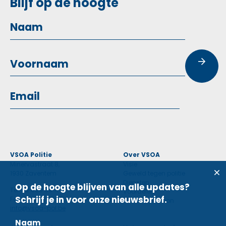
Blijf op de hoogte
VSOA Politie
Over VSOA
Minervastraat 8,
Visie
1930 Zaventem
Geweld tegen politie
Diensten
Op de hoogte blijven van alle updates?
Tel: 02 660 59 11
Voordelen
Schrijf je in voor onze nieuwsbrief.
Fax: 02 660 50 97
Contactpersoon
info@vsoa-pol.be