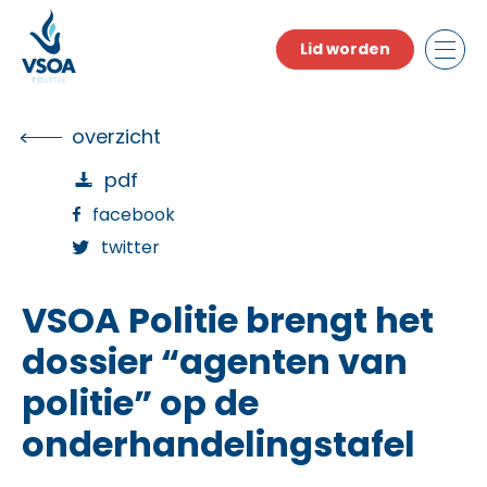
Skip
to
Lid worden
the
content
overzicht
pdf
facebook
twitter
VSOA Politie brengt het
dossier “agenten van
politie” op de
onderhandelingstafel