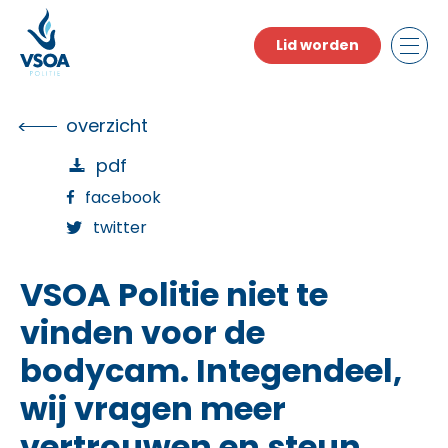
Skip
to
Lid worden
the
content
overzicht
pdf
facebook
twitter
VSOA Politie niet te
vinden voor de
bodycam. Integendeel,
wij vragen meer
vertrouwen en steun