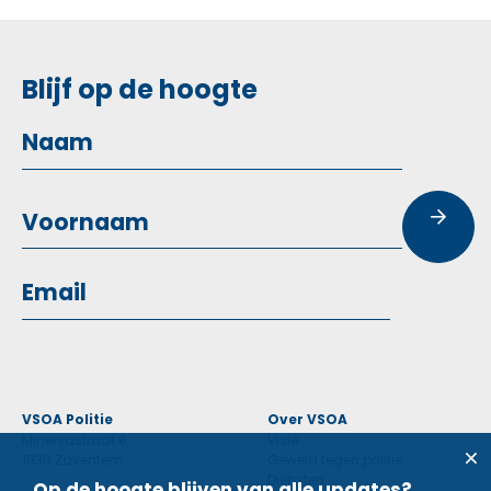
Blijf op de hoogte
VSOA Politie
Over VSOA
Minervastraat 8,
Visie
1930 Zaventem
Geweld tegen politie
Diensten
Op de hoogte blijven van alle updates?