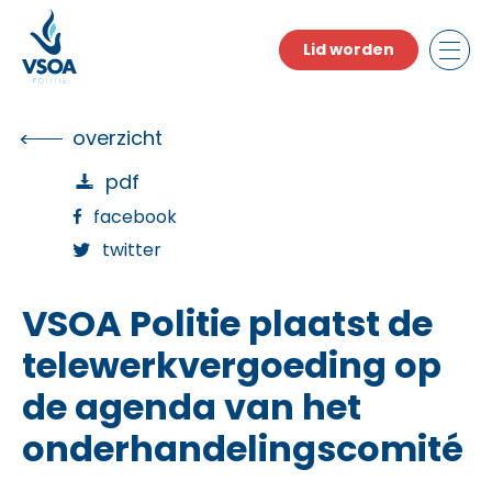
Skip
to
Lid worden
the
content
overzicht
pdf
facebook
twitter
VSOA Politie plaatst de
telewerkvergoeding op
de agenda van het
onderhandelingscomité