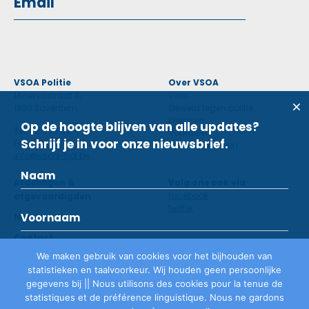
VSOA Politie
Over VSOA
Minervastraat 8,
Visie
1930 Zaventem
Geweld tegen politie
Diensten
Op de hoogte blijven van alle updates?
Tel: 02 660 59 11
Voordelen
Schrijf je in voor onze nieuwsbrief.
Fax: 02 660 50 97
Contactpersoon
info@vsoa-pol.be
Afdelingen &
Volg ons ook via
facebook
afgevaardigden
twitter
Nieuws
Contact
We maken gebruik van cookies voor het bijhouden van
statistieken en taalvoorkeur. Wij houden geen persoonlijke
Lid worden
gegevens bij || Nous utilisons des cookies pour la tenue de
statistiques et de préférence linguistique. Nous ne gardons