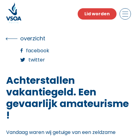
Skip
to
Lid worden
the
content
overzicht
facebook
twitter
Achterstallen
vakantiegeld. Een
gevaarlijk amateurisme
!
Vandaag waren wij getuige van een zeldzame