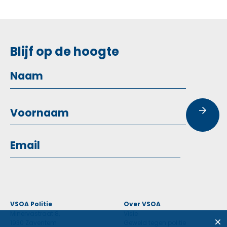
Blijf op de hoogte
VSOA Politie
Over VSOA
Minervastraat 8,
Visie
1930 Zaventem
Geweld tegen politie