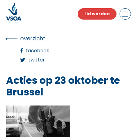
Skip
to
Lid worden
the
content
overzicht
facebook
twitter
Acties op 23 oktober te
Brussel