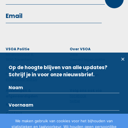
VSOA Politie
Over VSOA
Minervastraat 8,
Visie
1930 Zaventem
Geweld tegen politie
Diensten
Op de hoogte blijven van alle updates?
Tel: 02 660 59 11
Voordelen
Schrijf je in voor onze nieuwsbrief.
Fax: 02 660 50 97
Contactpersoon
info@vsoa-pol.be
Afdelingen &
Volg ons ook via
facebook
afgevaardigden
twitter
Nieuws
Contact
We maken gebruik van cookies voor het bijhouden van
statistieken en taalvoorkeur. Wij houden geen persoonlijke