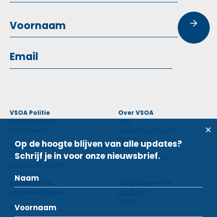
VSOA Politie
Over VSOA
Minervastraat 8,
Visie
1930 Zaventem
Geweld tegen politie
Diensten
Op de hoogte blijven van alle updates?
Tel: 02 660 59 11
Voordelen
Schrijf je in voor onze nieuwsbrief.
Fax: 02 660 50 97
Contactpersoon
info@vsoa-pol.be
Afdelingen &
Volg ons ook via
facebook
afgevaardigden
twitter
Nieuws