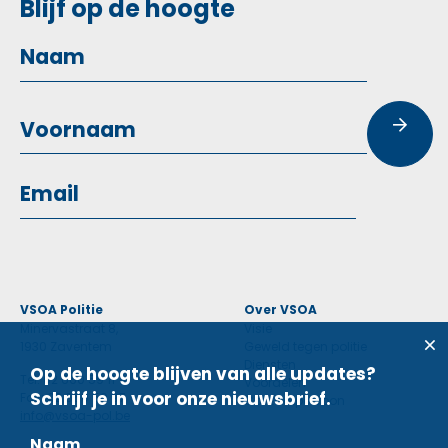
Blijf op de hoogte
VSOA Politie
Over VSOA
Minervastraat 8,
Visie
1930 Zaventem
Geweld tegen politie
Diensten
Op de hoogte blijven van alle updates?
Tel: 02 660 59 11
Voordelen
Schrijf je in voor onze nieuwsbrief.
Fax: 02 660 50 97
Contactpersoon
info@vsoa-pol.be