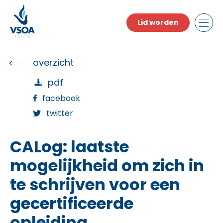
Skip
to
Lid worden
the
content
overzicht
pdf
facebook
twitter
CALog: laatste
mogelijkheid om zich in
te schrijven voor een
gecertificeerde
opleiding