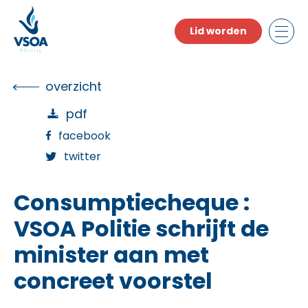
Skip
to
Lid worden
the
content
overzicht
pdf
facebook
twitter
Consumptiecheque :
VSOA Politie schrijft de
minister aan met
concreet voorstel