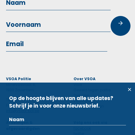
VSOA Politie
Over VSOA
Minervastraat 8,
Visie
1930 Zaventem
Geweld tegen politie
Diensten
Op de hoogte blijven van alle updates?
Tel: 02 660 59 11
Voordelen
Schrijf je in voor onze nieuwsbrief.
Fax: 02 660 50 97
Contactpersoon
info@vsoa-pol.be
Afdelingen &
Volg ons ook via
facebook
afgevaardigden
twitter