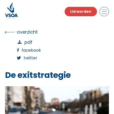
Skip
to
Lid worden
the
content
overzicht
pdf
facebook
twitter
De exitstrategie