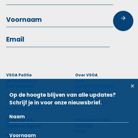
VSOA Politie
Over VSOA
Minervastraat 8,
Visie
1930 Zaventem
Geweld tegen politie
Diensten
Op de hoogte blijven van alle updates?
Tel: 02 660 59 11
Voordelen
Schrijf je in voor onze nieuwsbrief.
Fax: 02 660 50 97
Contactpersoon
info@vsoa-pol.be
Afdelingen &
Volg ons ook via
facebook
afgevaardigden
twitter
Nieuws