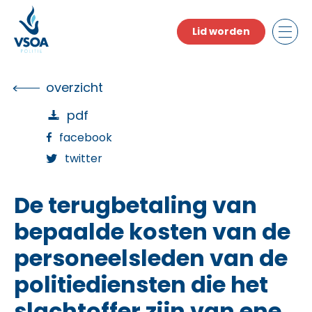
Skip
to
Lid worden
the
content
overzicht
pdf
facebook
twitter
De terugbetaling van
bepaalde kosten van de
personeelsleden van de
politiediensten die het
slachtoffer zijn van ene