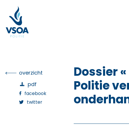
Skip
to
the
content
Dossier «
overzicht
Politie ve
pdf
facebook
onderhan
twitter