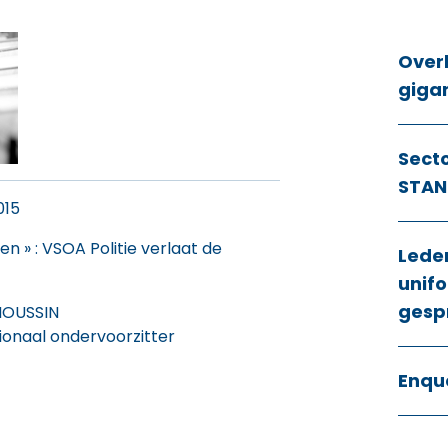
Over
giga
Sect
STAN
015
en » : VSOA Politie verlaat de
Lede
unifo
gesp
 HOUSSIN
ionaal ondervoorzitter
Enqu