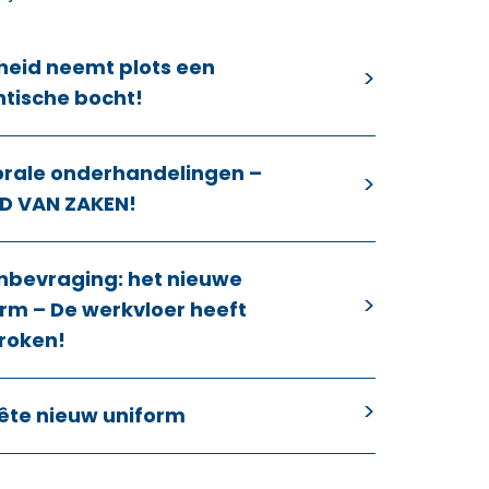
heid neemt plots een
ntische bocht!
orale onderhandelingen –
D VAN ZAKEN!
nbevraging: het nieuwe
rm – De werkvloer heeft
roken!
ête nieuw uniform