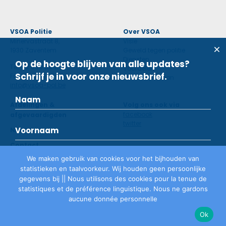
VSOA Politie
Over VSOA
Minervastraat 8,
Visie
1930 Zaventem
Geweld tegen politie
Diensten
Op de hoogte blijven van alle updates?
Tel: 02 660 59 11
Voordelen
Schrijf je in voor onze nieuwsbrief.
Fax: 02 660 50 97
Contactpersoon
info@vsoa-pol.be
Afdelingen &
Volg ons ook via
facebook
afgevaardigden
twitter
Nieuws
Contact
We maken gebruik van cookies voor het bijhouden van
statistieken en taalvoorkeur. Wij houden geen persoonlijke
Lid worden
gegevens bij || Nous utilisons des cookies pour la tenue de
statistiques et de préférence linguistique. Nous ne gardons
aucune donnée personnelle
Privacyverklaring
©
VSOA
2026
Ok