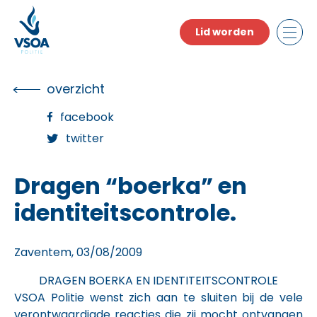
Skip
to
Lid worden
the
content
overzicht
facebook
twitter
Dragen “boerka” en
identiteitscontrole.
Zaventem, 03/08/2009
DRAGEN BOERKA EN IDENTITEITSCONTROLE
VSOA Politie wenst zich aan te sluiten bij de vele
verontwaardigde reacties die zij mocht ontvangen