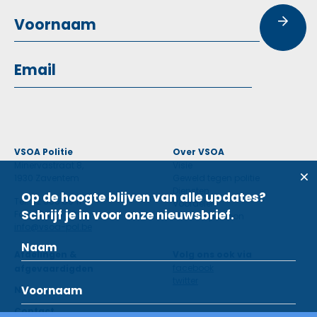
VSOA Politie
Over VSOA
Minervastraat 8,
Visie
1930 Zaventem
Geweld tegen politie
Diensten
Op de hoogte blijven van alle updates?
Tel: 02 660 59 11
Voordelen
Schrijf je in voor onze nieuwsbrief.
Fax: 02 660 50 97
Contactpersoon
info@vsoa-pol.be
Afdelingen &
Volg ons ook via
facebook
afgevaardigden
twitter
Nieuws
Contact