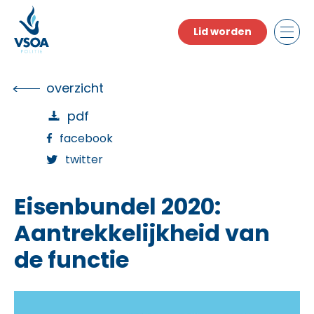
Skip
to
Lid worden
the
content
overzicht
pdf
facebook
twitter
Eisenbundel 2020:
Aantrekkelijkheid van
de functie