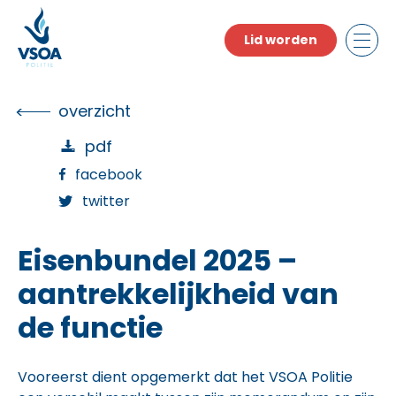
Skip
to
Lid worden
the
content
overzicht
pdf
facebook
twitter
Eisenbundel 2025 –
aantrekkelijkheid van
de functie
Vooreerst dient opgemerkt dat het VSOA Politie