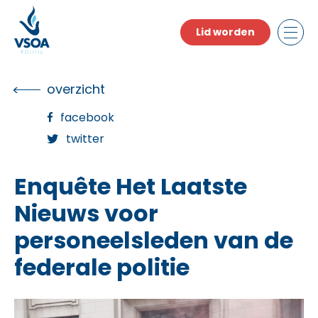
Skip
to
Lid worden
the
content
overzicht
facebook
twitter
Enquête Het Laatste
Nieuws voor
personeelsleden van de
federale politie