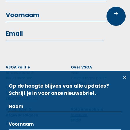
VSOA Politie
Over VSOA
Minervastraat 8,
Visie
1930 Zaventem
Geweld tegen politie
Diensten
Op de hoogte blijven van alle updates?
Tel: 02 660 59 11
Voordelen
Schrijf je in voor onze nieuwsbrief.
Fax: 02 660 50 97
Contactpersoon
info@vsoa-pol.be
Afdelingen &
Volg ons ook via
facebook
afgevaardigden
twitter
Nieuws