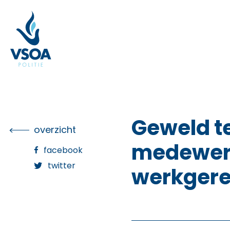
Skip
to
the
content
Geweld t
overzicht
medewerk
facebook
twitter
werkgere