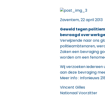
Zaventem, 22 april 2013
Geweld tegen politie
bevraagd over werkge
Verwijzende naar ons gl
politieambtenaren, werd
Zaken een bevraging go
worden om een fenomeen
Wij verzoeken iedereen ui
aan deze bevraging mee
Meer info :
Infonieuws 21
Vincent Gilles V
Nationaal Voorzitte