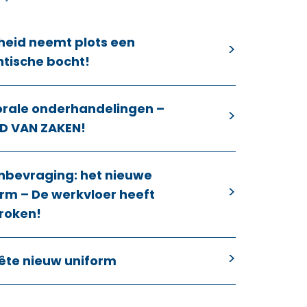
heid neemt plots een
ntische bocht!
orale onderhandelingen –
D VAN ZAKEN!
nbevraging: het nieuwe
rm – De werkvloer heeft
roken!
ête nieuw uniform