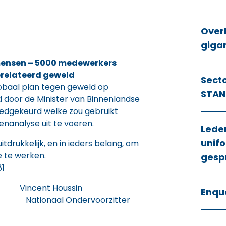
Over
giga
mensen – 5000 medewerkers
relateerd geweld
Sect
obaal plan tegen geweld op
STAN
 door de Minister van Binnenlandse
edgekeurd welke zou gebruikt
analyse uit te voeren.
Lede
unifo
tdrukkelijk, en in ieders belang, om
 te werken.
gesp
81
incent Houssin
Enqu
r Nationaal Ondervoorzitter