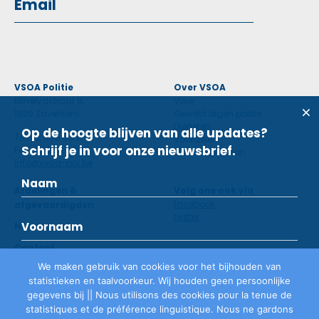
VSOA Politie
Over VSOA
Minervastraat 8,
Visie
1930 Zaventem
Geweld tegen politie
Diensten
Op de hoogte blijven van alle updates?
Tel: 02 660 59 11
Voordelen
Schrijf je in voor onze nieuwsbrief.
Fax: 02 660 50 97
Contactpersoon
info@vsoa-pol.be
Afdelingen &
Volg ons ook via
facebook
afgevaardigden
twitter
Nieuws
Contact
We maken gebruik van cookies voor het bijhouden van
statistieken en taalvoorkeur. Wij houden geen persoonlijke
Lid worden
gegevens bij || Nous utilisons des cookies pour la tenue de
statistiques et de préférence linguistique. Nous ne gardons