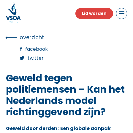
Skip
to
Lid worden
the
content
overzicht
facebook
twitter
Geweld tegen
politiemensen – Kan het
Nederlands model
richtinggevend zijn?
Geweld door derden : Een globale aanpak