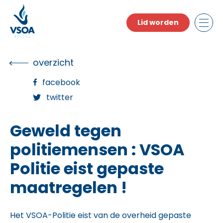
Skip
to
Lid worden
the
content
overzicht
facebook
twitter
Geweld tegen
politiemensen : VSOA
Politie eist gepaste
maatregelen !
Het VSOA-Politie eist van de overheid gepaste