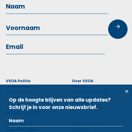
VSOA Politie
Over VSOA
Minervastraat 8,
Visie
1930 Zaventem
Geweld tegen politie
Diensten
Op de hoogte blijven van alle updates?
Tel: 02 660 59 11
Voordelen
Schrijf je in voor onze nieuwsbrief.
Fax: 02 660 50 97
Contactpersoon
info@vsoa-pol.be
Afdelingen &
Volg ons ook via
facebook
afgevaardigden