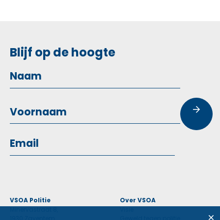
Blijf op de hoogte
VSOA Politie
Over VSOA
Minervastraat 8,
Visie
1930 Zaventem
Geweld tegen politie