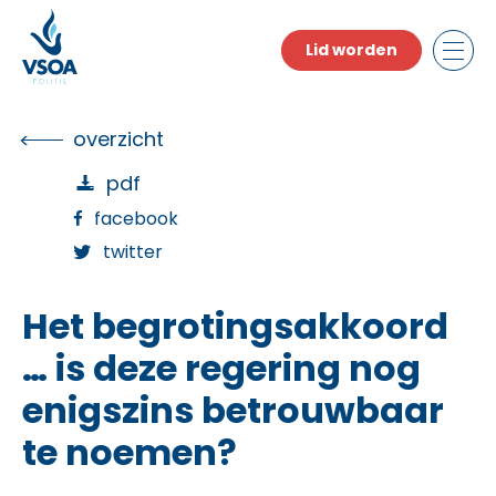
Skip
to
Lid worden
the
content
overzicht
pdf
facebook
twitter
Het begrotingsakkoord
… is deze regering nog
enigszins betrouwbaar
te noemen?