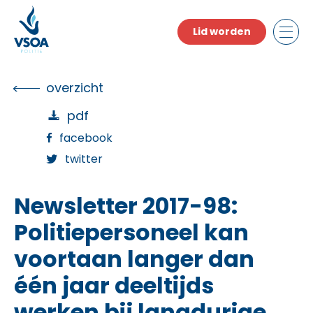
Skip
to
Lid worden
the
content
overzicht
pdf
facebook
twitter
Newsletter 2017-98:
Politiepersoneel kan
voortaan langer dan
één jaar deeltijds
werken bij langdurige