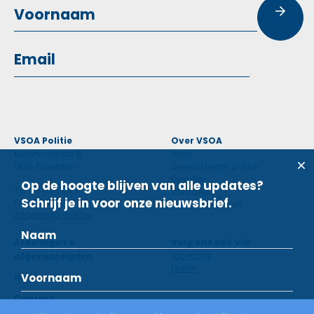
VSOA Politie
Over VSOA
Minervastraat 8,
Visie
1930 Zaventem
Geweld tegen politie
Diensten
Op de hoogte blijven van alle updates?
Tel: 02 660 59 11
Voordelen
Schrijf je in voor onze nieuwsbrief.
Fax: 02 660 50 97
Contactpersoon
info@vsoa-pol.be
Afdelingen &
Volg ons ook via
facebook
afgevaardigden
twitter
Nieuws
Contact