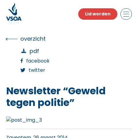
Skip
to
Lid worden
the
content
overzicht
pdf
facebook
twitter
Newsletter “Geweld
tegen politie”
Zaventem, 26 maart 2014