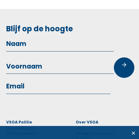
Blijf op de hoogte
VSOA Politie
Over VSOA
Minervastraat 8,
Visie
1930 Zaventem
Geweld tegen politie