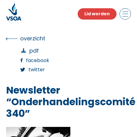
Skip
to
Lid worden
the
content
overzicht
pdf
facebook
twitter
Newsletter
“Onderhandelingscomité
340”