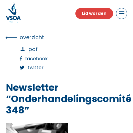
Skip
to
Lid worden
the
content
overzicht
pdf
facebook
twitter
Newsletter
“Onderhandelingscomité
348”