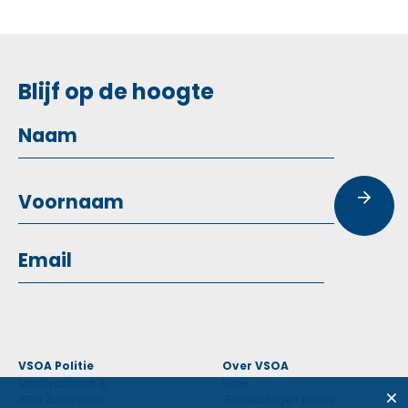
Blijf op de hoogte
VSOA Politie
Over VSOA
Minervastraat 8,
Visie
1930 Zaventem
Geweld tegen politie