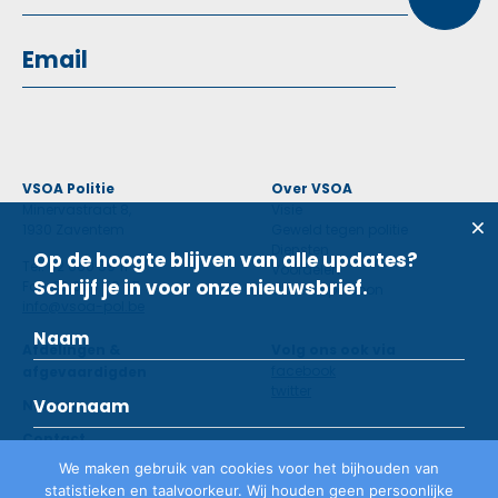
VSOA Politie
Over VSOA
Minervastraat 8,
Visie
1930 Zaventem
Geweld tegen politie
Diensten
Op de hoogte blijven van alle updates?
Tel: 02 660 59 11
Voordelen
Schrijf je in voor onze nieuwsbrief.
Fax: 02 660 50 97
Contactpersoon
info@vsoa-pol.be
Afdelingen &
Volg ons ook via
facebook
afgevaardigden
twitter
Nieuws
Contact
We maken gebruik van cookies voor het bijhouden van
statistieken en taalvoorkeur. Wij houden geen persoonlijke