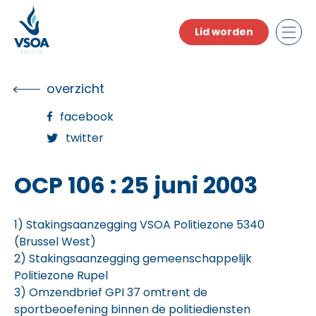
Skip
to
Lid worden
the
content
overzicht
facebook
twitter
OCP 106 : 25 juni 2003
1) Stakingsaanzegging VSOA Politiezone 5340
(Brussel West)
2) Stakingsaanzegging gemeenschappelijk
Politiezone Rupel
3) Omzendbrief GPI 37 omtrent de
sportbeoefening binnen de politiediensten