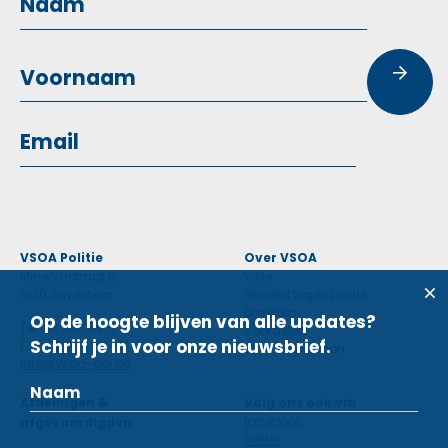
VSOA Politie
Over VSOA
Minervastraat 8,
Visie
1930 Zaventem
Geweld tegen politie
Diensten
Op de hoogte blijven van alle updates?
Tel: 02 660 59 11
Voordelen
Schrijf je in voor onze nieuwsbrief.
Fax: 02 660 50 97
Contactpersoon
info@vsoa-pol.be
Afdelingen &
Volg ons ook via
facebook
afgevaardigden
twitter