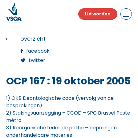
Skip
to
Lid worden
the
content
overzicht
facebook
twitter
OCP 167 : 19 oktober 2005
1) OKB Deontologische code (vervolg van de
besprekingen)
2) Stakingsaanzegging – CCOD – SPC Brussel Poste
métro
3) Reorganisatie federale politie – bepalingen
onderhandelbare materies