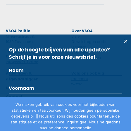
VSOA Politie
Over VSOA
Minervastraat 8,
Visie
1930 Zaventem
Geweld tegen politie
Diensten
Op de hoogte blijven van alle updates?
Tel: 02 660 59 11
Voordelen
Schrijf je in voor onze nieuwsbrief.
Fax: 02 660 50 97
Contactpersoon
info@vsoa-pol.be
Afdelingen &
Volg ons ook via
facebook
afgevaardigden
twitter
Nieuws
Contact
We maken gebruik van cookies voor het bijhouden van
statistieken en taalvoorkeur. Wij houden geen persoonlijke
Lid worden
gegevens bij || Nous utilisons des cookies pour la tenue de
statistiques et de préférence linguistique. Nous ne gardons
aucune donnée personnelle