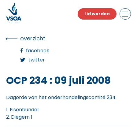
Skip
to
Lid worden
the
content
overzicht
facebook
twitter
OCP 234 : 09 juli 2008
Dagorde van het onderhandelingscomité 234:
1. Eisenbundel
2. Diegem 1