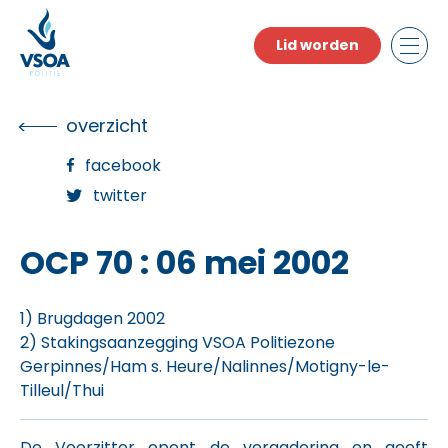
Skip
to
Lid worden
the
content
overzicht
facebook
twitter
OCP 70 : 06 mei 2002
1) Brugdagen 2002
2) Stakingsaanzegging VSOA Politiezone
Gerpinnes/Ham s. Heure/Nalinnes/Motigny-le-
Tilleul/Thui
De Voorzitter opent de vergadering en geeft