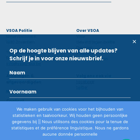
VSOA Politie
Over VSOA
Minervastraat 8,
Visie
1930 Zaventem
Geweld tegen politie
Diensten
Op de hoogte blijven van alle updates?
Tel: 02 660 59 11
Voordelen
Schrijf je in voor onze nieuwsbrief.
Fax: 02 660 50 97
Contactpersoon
info@vsoa-pol.be
Afdelingen &
Volg ons ook via
facebook
afgevaardigden
twitter
Nieuws
Contact
We maken gebruik van cookies voor het bijhouden van
statistieken en taalvoorkeur. Wij houden geen persoonlijke
Lid worden
gegevens bij || Nous utilisons des cookies pour la tenue de
statistiques et de préférence linguistique. Nous ne gardons
aucune donnée personnelle
Privacyverklaring
©
VSOA
2026