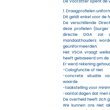
De Voorzitter opent de 
1. Draagprofielen unifor
Dit geldt enkel voor de f
De verschillende Dire
deze profielen (burger
directie DGA zal 
mandaathouders word
geüniformeerden.
Het VSOA vraagt welke
heeft gebaseerd om de p
Er werd rekening gehoud
-Calogfunctie of niet
-concrete situatie v
waarde
-taakstelling voor mini
-aantal dagen dat men i
De overheid heeft zich g
We kunnen ons niet ak