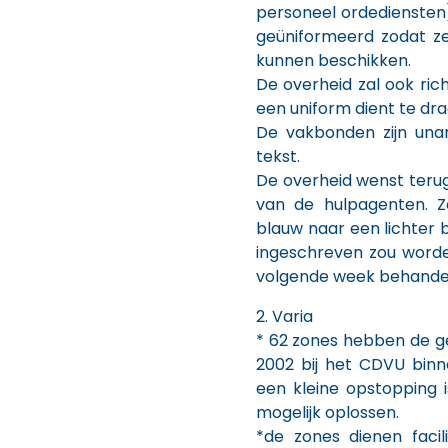
personeel ordediensten
geüniformeerd zodat ze
kunnen beschikken.
De overheid zal ook rich
een uniform dient te dra
De vakbonden zijn un
tekst.
De overheid wenst terug
van de hulpagenten. 
blauw naar een lichter 
ingeschreven zou word
volgende week behande
2. Varia
* 62 zones hebben de ge
2002 bij het CDVU binn
een kleine opstopping i
mogelijk oplossen.
*de zones dienen faci