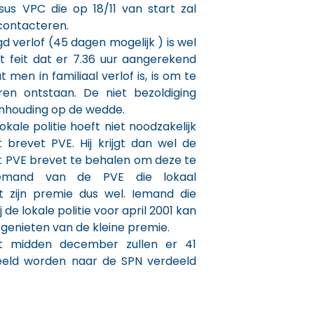
us VPC die op 18/11 van start zal
contacteren.
gd verlof (45 dagen mogelijk ) is wel
et feit dat er 7.36 uur aangerekend
men in familiaal verlof is, is om te
ren ontstaan. De niet bezoldiging
inhouding op de wedde.
okale politie hoeft niet noodzakelijk
 brevet PVE. Hij krijgt dan wel de
het PVE brevet te behalen om deze te
Iemand van de PVE die lokaal
gt zijn premie dus wel. Iemand die
 de lokale politie voor april 2001 kan
genieten van de kleine premie.
t midden december zullen er 41
eeld worden naar de SPN verdeeld