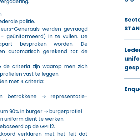
vergadering.
m
Sect
ederale politie.
STAN
cteurs-Generaals werden gevraagd
 – geüniformeerd) in te vullen. De
apart besproken worden. De
Lede
en automatisch gerekend tot de
unifo
 de criteria zijn waarop men zich
gesp
rofielen vast te leggen.
en met 4 criteria:
Enqu
an betrokkene ⇒ representatie-
mum 90% in burger ⇒ burgerprofiel
n uniform dient te werken.
ebaseerd op de GPI 12.
koord verklaren met het feit dat