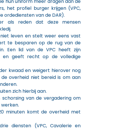
die hun uniform meer dragen dan de
 het profiel burger krijgen (VPC,
e ordediensten van de DAR).
ier als reden dat deze mensen
ledij.
iet leven en stelt weer eens vast
ert te besparen op de rug van de
n. Een lid van de VPC heeft zijn
ig en geeft recht op de volledige
der kwaad en weigert hierover nog
 de overheid niet bereid is om aan
anderen.
ten zich hierbij aan.
n schorsing van de vergadering om
e werken.
20 minuten komt de overheid met
drie diensten (VPC, Cavalerie en