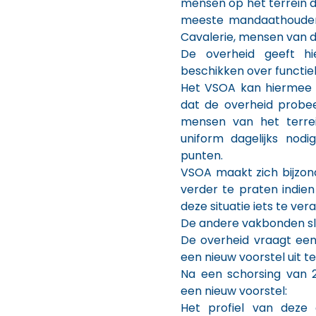
mensen op het terrein 
meeste mandaathouders,
Cavalerie, mensen van d
De overheid geeft h
beschikken over functiek
Het VSOA kan hiermee n
dat de overheid probe
mensen van het terrei
uniform dagelijks nod
punten.
VSOA maakt zich bijzon
verder te praten indien
deze situatie iets te ver
De andere vakbonden slui
De overheid vraagt ee
een nieuw voorstel uit t
Na een schorsing van 
een nieuw voorstel:
Het profiel van deze 