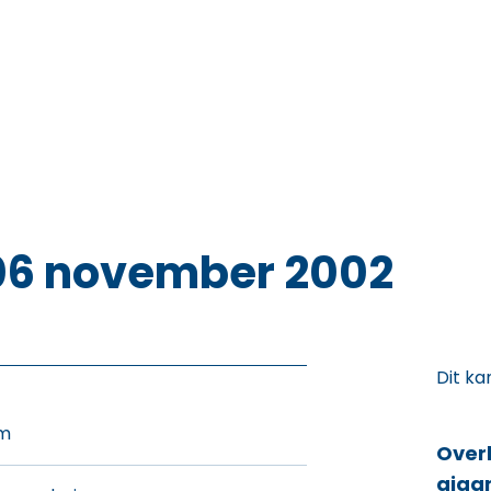
 06 november 2002
Dit ka
rm
Over
giga