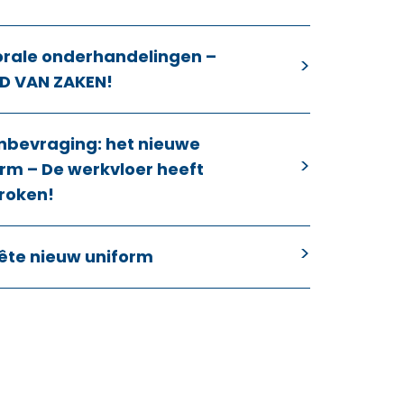
orale onderhandelingen –
D VAN ZAKEN!
nbevraging: het nieuwe
rm – De werkvloer heeft
roken!
ête nieuw uniform