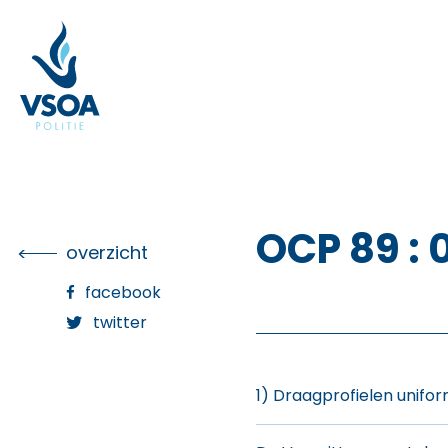
Skip
to
the
content
OCP 89 :
overzicht
facebook
twitter
1) Draagprofielen unifo