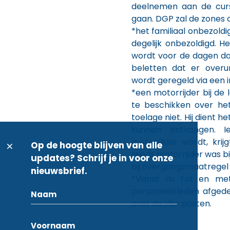
deelnemen aan de curs
gaan. DGP zal de zones 
*het familiaal onbezoldi
degelijk onbezoldigd. H
wordt voor de dagen dat 
beletten dat er overu
wordt geregeld via een 
*een motorrijder bij de l
te beschikken over het
toelage niet. Hij dient 
kunnen ontvangen. 
motorrijder wordt, krij
Op de hoogte blijven van alle
reeds motorrijder was bij
updates? Schrijf je in voor onze
bij overgangsmaatregel 
nieuwsbrief.
*Vanaf nu tot en me
personeelsleden afged
over de vier posten.