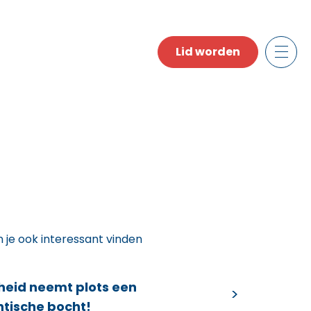
Lid worden
n je ook interessant vinden
heid neemt plots een
ntische bocht!