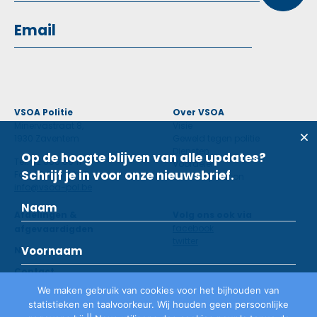
VSOA Politie
Over VSOA
Minervastraat 8,
Visie
1930 Zaventem
Geweld tegen politie
Diensten
Op de hoogte blijven van alle updates?
Tel: 02 660 59 11
Voordelen
Schrijf je in voor onze nieuwsbrief.
Fax: 02 660 50 97
Contactpersoon
info@vsoa-pol.be
Afdelingen &
Volg ons ook via
facebook
afgevaardigden
twitter
Nieuws
Contact
We maken gebruik van cookies voor het bijhouden van
statistieken en taalvoorkeur. Wij houden geen persoonlijke
Lid worden