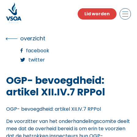
Skip
to
Lid worden
the
content
overzicht
facebook
twitter
OGP- bevoegdheid:
artikel XII.IV.7 RPPol
OGP- bevoegdheid: artikel XII.IV.7 RPPol
De voorzitter van het onderhandelingscomite deelt
mee dat de overheid bereid is om erin te voorzien
dat de betrokken inspecteurs hun OGP-