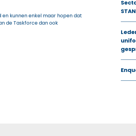
Sect
STAN
gd en kunnen enkel maar hopen dat
van de Taskforce dan ook
Lede
unifo
gesp
Enqu