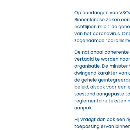
Op aandringen van VSOA 
Binnenlandse Zaken een
richtlijnen m.b.t. de ge
van het coronavirus. O
zogenaamde “baronisme”
De nationaal coherente 
vertaald te worden naa
organisatie. De minister
dwingend karakter van d
de gehele geïntegreerde 
beleid, alsook voor een 
toestand aangepaste to
reglementaire teksten m
aanpak.
Hij vraagt dan ook een 
toepassing ervan binnen