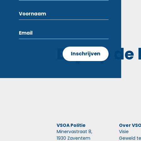
Blijf op de
VSOA Politie
Over VS
Minervastraat 8,
Visie
1930 Zaventem
Geweld te