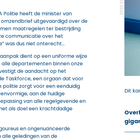
31.03.2020
Politie heeft de minister van
 omzendbrief uitgevaardigd over de
nomen maatregelen ter bestrijding
nze communicatie over het
 was dus niet onterecht…
aanpak dient op een uniforme wijze
r alle departementen binnen onze
 vestigt de aandacht op het
e Taskforce, een orgaan dat voor
politie zorgt voor een eenduidig
Dit ka
eenvormige, aan de huidige
epassing van alle regelgevende en
et als doel een krachtdadige
Over
giga
rigoureus en ongenuanceerde
 alle geledingen van de