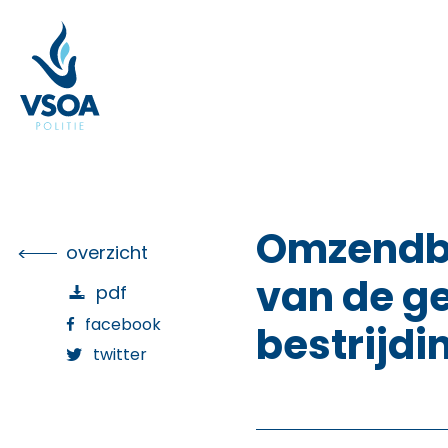
Skip
to
the
content
Omzendbri
overzicht
van de g
pdf
facebook
bestrijdi
twitter