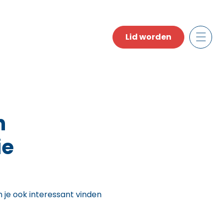
Lid worden
n
ie
n je ook interessant vinden