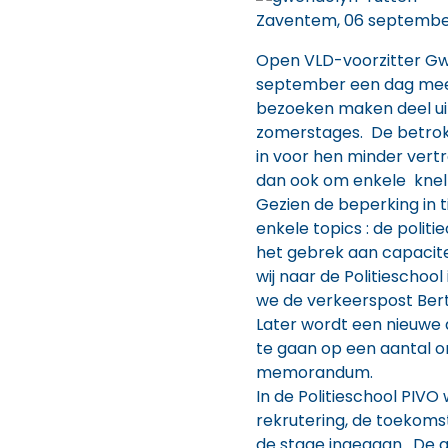
Zaventem, 06 septembe
Open VLD-voorzitter Gw
september een dag mee 
bezoeken maken deel u
zomerstages. De betrok
in voor hen minder vert
dan ook om enkele knelp
Gezien de beperking in t
enkele topics : de politi
het gebrek aan capacit
wij naar de Politiescho
we de verkeerspost Ber
Later wordt een nieuwe 
te gaan op een aantal 
memorandum.
In de Politieschool PIV
rekrutering, de toekoms
de stage ingegaan. De 