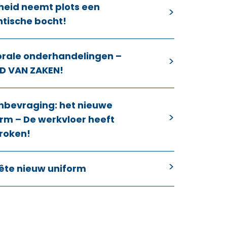
heid neemt plots een
ntische bocht!
orale onderhandelingen –
D VAN ZAKEN!
nbevraging: het nieuwe
rm – De werkvloer heeft
roken!
ête nieuw uniform