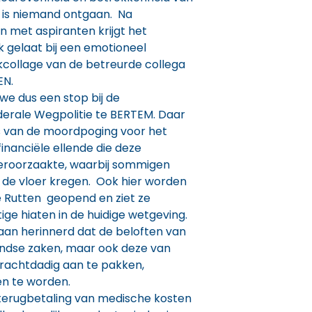
n is niemand ontgaan. Na
 met aspiranten krijgt het
k gelaat bij een emotioneel
ollage van de betreurde collega
EN.
e dus een stop bij de
erale Wegpolitie te BERTEM. Daar
s van de moordpoging voor het
 financiële ellende die deze
veroorzaakte, waarbij sommigen
 de vloer kregen. Ook hier worden
 Rutten geopend en ziet ze
tige hiaten in de huidige wetgeving.
aan herinnerd dat de beloften van
andse zaken, maar ook deze van
krachtdadig aan te pakken,
en te worden.
 terugbetaling van medische kosten