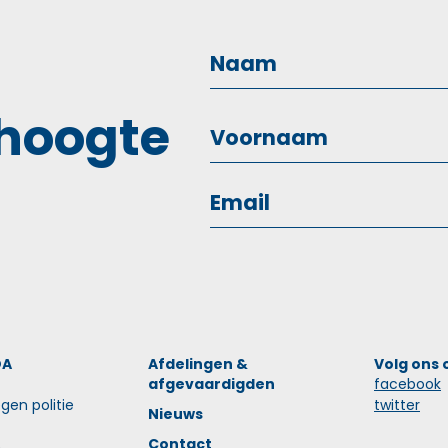
 hoogte
OA
Afdelingen &
Volg ons 
afgevaardigden
facebook
gen politie
twitter
Nieuws
Contact
n