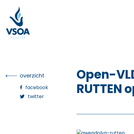
Skip
to
the
content
Open-VLD
overzicht
RUTTEN op
facebook
twitter