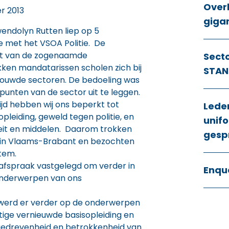
Over
r 2013
giga
endolyn Rutten liep op 5
met het VSOA Politie. De
it van de zogenaamde
Sect
ken mandatarissen scholen zich bij
STAN
rouwde sectoren. De bedoeling was
unten van de sector uit te leggen.
ijd hebben wij ons beperkt tot
Lede
eopleiding, geweld tegen politie, en
unifo
eit en middelen. Daarom trokken
gesp
ol in Vlaams-Brabant en bezochten
tem.
afspraak vastgelegd om verder in
Enqu
onderwerpen van ons
O werd er verder op de onderwerpen
tige vernieuwde basisopleiding en
gedrevenheid en betrokkenheid van