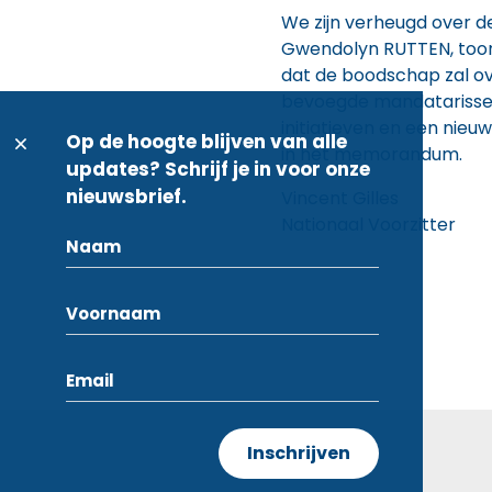
We zijn verheugd over de
Gwendolyn RUTTEN, toont
dat de boodschap zal o
bevoegde mandatarissen 
initiatieven en een nie
Op de hoogte blijven van alle
in het memorandum.
updates? Schrijf je in voor onze
nieuwsbrief.
Vincent Gilles V
Nationaal Voorzitte