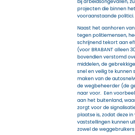
bij arbeidsongevallen, zu
projecten die binnen he
vooraanstaande politici.
Naast het aanhoren van 
tegen politiemensen, hee
schrijnend tekort aan ef
(voor BRABANT alleen 30 
bovendien verstomd ove
middelen, de gebrekkig
snel en veilig te kunnen 
maken van de autosnelw
de wegbeheerder (de ge
naar voor. Een voorbe
aan het buitenland, waa
zorgt voor de signalisati
plaatse is, zodat deze i
vaststellingen kunnen ui
zowel de weggebruikers 