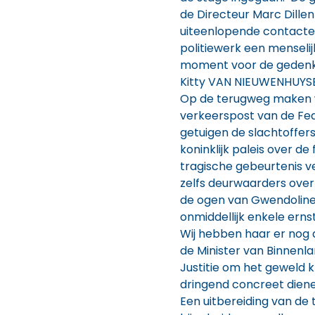
de Directeur Marc Dille
uiteenlopende contacten
politiewerk een menselij
moment voor de gedenkc
Kitty VAN NIEUWENHUYS
Op de terugweg maken w
verkeerspost van de Fed
getuigen de slachtoffer
koninklijk paleis over de
tragische gebeurtenis 
zelfs deurwaarders over
de ogen van Gwendoline
onmiddellijk enkele erns
Wij hebben haar er nog 
de Minister van Binnenl
Justitie om het geweld 
dringend concreet dien
Een uitbereiding van de