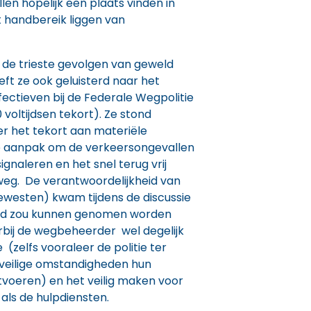
llen hopelijk een plaats vinden in
t handbereik liggen van
de trieste gevolgen van geweld
ft ze ook geluisterd naar het
fectieven bij de Federale Wegpolitie
voltijdsen tekort). Ze stond
r het tekort aan materiële
e aanpak om de verkeersongevallen
signaleren en het snel terug vrij
eg. De verantwoordelijkheid van
westen) kwam tijdens de discussie
eld zou kunnen genomen worden
rbij de wegbeheerder wel degelijk
e (zelfs vooraleer de politie ter
n veilige omstandigheden hun
tvoeren) en het veilig maken voor
als de hulpdiensten.