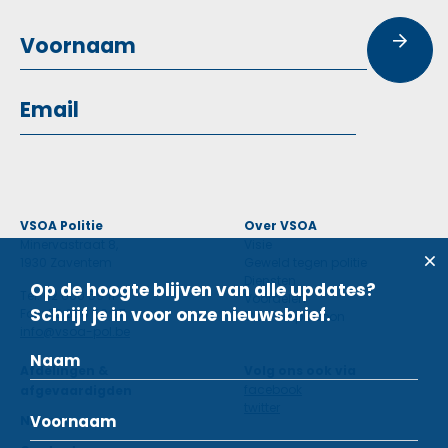
VSOA Politie
Over VSOA
Minervastraat 8,
Visie
1930 Zaventem
Geweld tegen politie
Diensten
Op de hoogte blijven van alle updates?
Tel: 02 660 59 11
Voordelen
Schrijf je in voor onze nieuwsbrief.
Fax: 02 660 50 97
Contactpersoon
info@vsoa-pol.be
Afdelingen &
Volg ons ook via
facebook
afgevaardigden
twitter
Nieuws