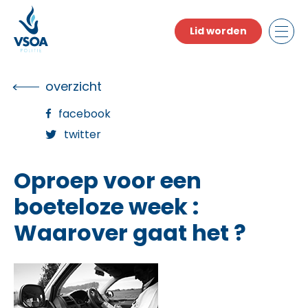
Skip
to
Lid worden
the
content
overzicht
facebook
twitter
Oproep voor een
boeteloze week :
Waarover gaat het ?