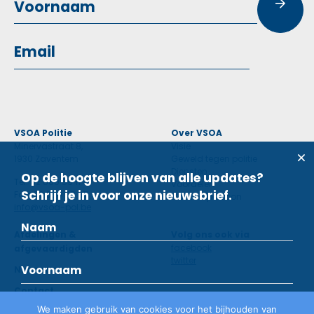
VSOA Politie
Over VSOA
Minervastraat 8,
Visie
1930 Zaventem
Geweld tegen politie
Diensten
Op de hoogte blijven van alle updates?
Tel: 02 660 59 11
Voordelen
Schrijf je in voor onze nieuwsbrief.
Fax: 02 660 50 97
Contactpersoon
info@vsoa-pol.be
Afdelingen &
Volg ons ook via
facebook
afgevaardigden
twitter
Nieuws
Contact
We maken gebruik van cookies voor het bijhouden van