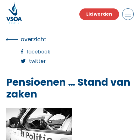
Skip
to
Lid worden
the
content
overzicht
facebook
twitter
Pensioenen … Stand van
zaken