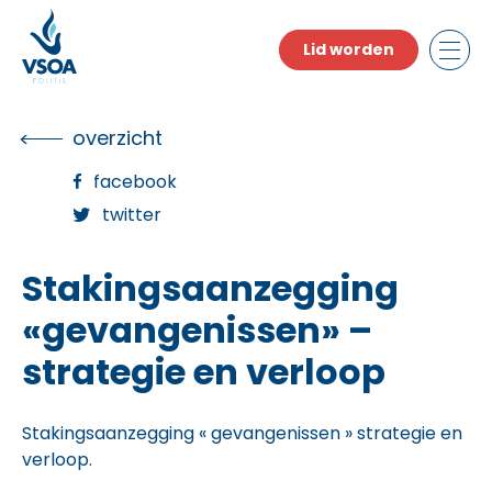
Skip
to
Lid worden
the
content
overzicht
facebook
twitter
Stakingsaanzegging
«gevangenissen» –
strategie en verloop
Stakingsaanzegging « gevangenissen » strategie en
verloop.