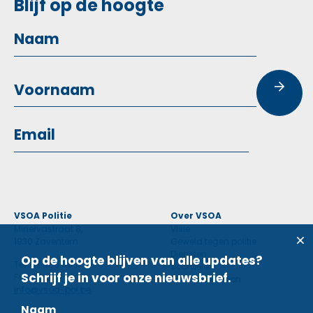
Blijf op de hoogte
VSOA Politie
Over VSOA
Minervastraat 8,
Visie
1930 Zaventem
Geweld tegen politie
Diensten
Op de hoogte blijven van alle updates?
Tel: 02 660 59 11
Voordelen
Schrijf je in voor onze nieuwsbrief.
Fax: 02 660 50 97
Contactpersoon
info@vsoa-pol.be