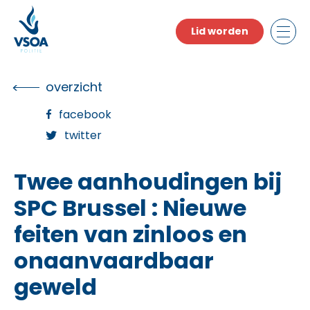
Skip
to
Lid worden
the
content
overzicht
facebook
twitter
Twee aanhoudingen bij
SPC Brussel : Nieuwe
feiten van zinloos en
onaanvaardbaar
geweld