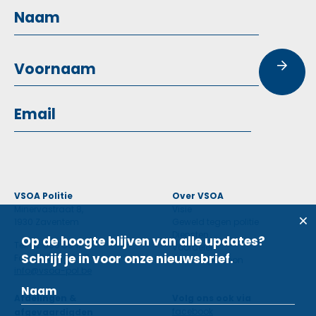
VSOA Politie
Over VSOA
Minervastraat 8,
Visie
1930 Zaventem
Geweld tegen politie
Diensten
Op de hoogte blijven van alle updates?
Tel: 02 660 59 11
Voordelen
Schrijf je in voor onze nieuwsbrief.
Fax: 02 660 50 97
Contactpersoon
info@vsoa-pol.be
Afdelingen &
Volg ons ook via
facebook
afgevaardigden