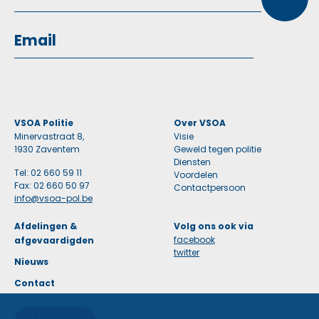
VSOA Politie
Over VSOA
Minervastraat 8,
Visie
1930 Zaventem
Geweld tegen politie
Diensten
Tel: 02 660 59 11
Voordelen
Fax: 02 660 50 97
Contactpersoon
info@vsoa-pol.be
Afdelingen &
Volg ons ook via
facebook
afgevaardigden
twitter
Nieuws
Contact