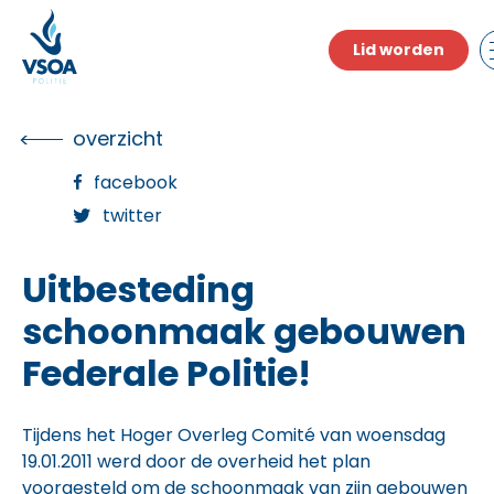
Skip
to
Lid worden
the
content
overzicht
facebook
twitter
Uitbesteding
schoonmaak gebouwen
Federale Politie!
Tijdens het Hoger Overleg Comité van woensdag
19.01.2011 werd door de overheid het plan
voorgesteld om de schoonmaak van zijn gebouwen