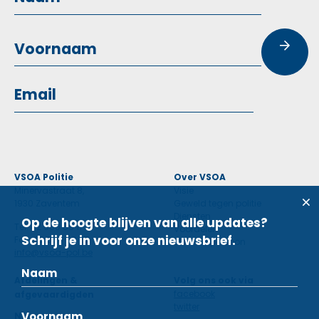
VSOA Politie
Over VSOA
Minervastraat 8,
Visie
1930 Zaventem
Geweld tegen politie
Diensten
Op de hoogte blijven van alle updates?
Tel: 02 660 59 11
Voordelen
Schrijf je in voor onze nieuwsbrief.
Fax: 02 660 50 97
Contactpersoon
info@vsoa-pol.be
Afdelingen &
Volg ons ook via
facebook
afgevaardigden
twitter
Nieuws