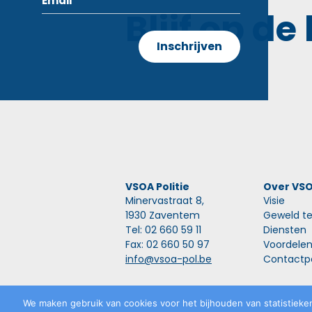
Blijf op de
VSOA Politie
Over VS
Minervastraat 8,
Visie
1930 Zaventem
Geweld te
Tel: 02 660 59 11
Diensten
Fax: 02 660 50 97
Voordele
info@vsoa-pol.be
Contactp
Privacyverklaring
©
VSOA
2026
We maken gebruik van cookies voor het bijhouden van statistieken