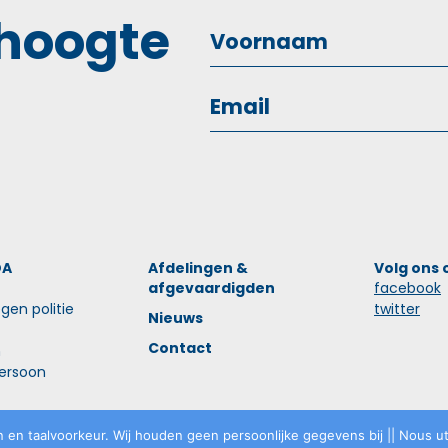
 hoogte
OA
Afdelingen &
Volg ons 
afgevaardigden
facebook
gen politie
twitter
Nieuws
Contact
n
ersoon
 en taalvoorkeur. Wij houden geen persoonlijke gegevens bij || Nous uti