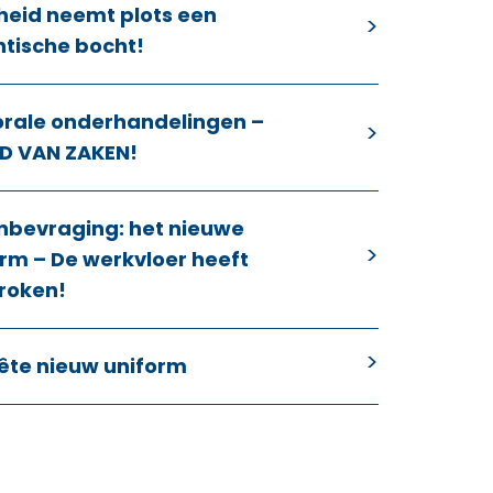
heid neemt plots een
ntische bocht!
orale onderhandelingen –
D VAN ZAKEN!
nbevraging: het nieuwe
rm – De werkvloer heeft
roken!
ête nieuw uniform