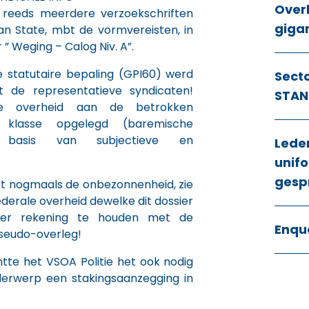
Over
t reeds meerdere verzoekschriften
giga
an State, mbt de vormvereisten, in
” Weging – Calog Niv. A”.
 statutaire bepaling (GPI60) werd
Sect
 de representatieve syndicaten!
STAN
e overheid aan de betrokken
 klasse opgelegd (baremische
 basis van subjectieve en
Lede
unifo
gesp
rt nogmaals de onbezonnenheid, zie
derale overheid dewelke dit dossier
nder rekening te houden met de
Enqu
pseudo-overleg!
htte het VSOA Politie het ook nodig
derwerp een stakingsaanzegging in