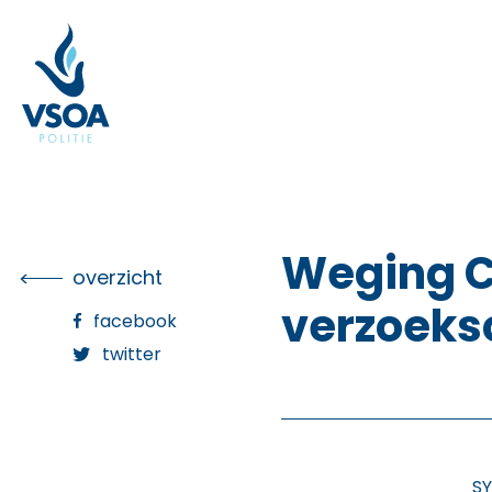
Skip
to
the
content
Weging C
overzicht
verzoeksc
facebook
twitter
SY