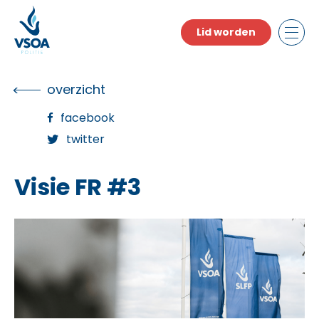
Skip
to
Lid worden
the
content
overzicht
facebook
twitter
Visie FR #3