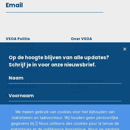
VSOA Politie
Over VSOA
Minervastraat 8,
Visie
1930 Zaventem
Geweld tegen politie
Diensten
Op de hoogte blijven van alle updates?
Tel: 02 660 59 11
Voordelen
Schrijf je in voor onze nieuwsbrief.
Fax: 02 660 50 97
Contactpersoon
info@vsoa-pol.be
Afdelingen &
Volg ons ook via
facebook
afgevaardigden
twitter
Nieuws
Contact
We maken gebruik van cookies voor het bijhouden van
statistieken en taalvoorkeur. Wij houden geen persoonlijke
Lid worden
gegevens bij || Nous utilisons des cookies pour la tenue de
statistiques et de préférence linguistique. Nous ne gardons