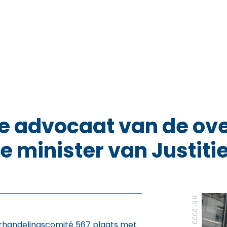
e advocaat van de ov
e minister van Justiti
11.01.2023
handelingscomité 567 plaats met