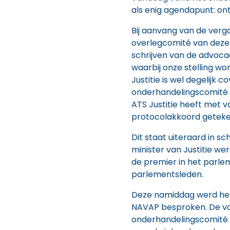
als enig agendapunt: o
Bij aanvang van de verg
overlegcomité van deze
schrijven van de advocaa
waarbij onze stelling wo
Justitie is wel degelijk c
onderhandelingscomité 
ATS Justitie heeft met 
protocolakkoord geteke
Dit staat uiteraard in s
minister van Justitie w
de premier in het parl
parlementsleden.
Deze namiddag werd he
NAVAP besproken. De vo
onderhandelingscomité l