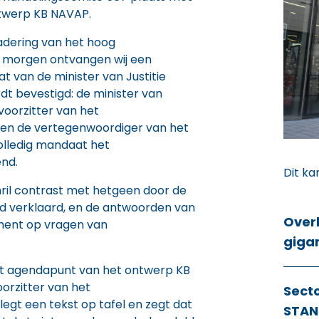
ntwerp KB NAVAP.
adering van het hoog
 morgen ontvangen wij een
t van de minister van Justitie
rdt bevestigd: de minister van
ovoorzitter van het
en de vertegenwoordiger van het
volledig mandaat het
nd.
Dit ka
chril contrast met hetgeen door de
erd verklaard, en de antwoorden van
Over
ement op vragen van
giga
t agendapunt van het ontwerp KB
orzitter van het
Sect
egt een tekst op tafel en zegt dat
STAN