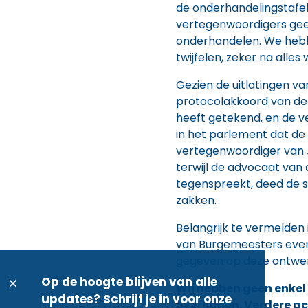
de onderhandelingstafe
vertegenwoordigers ge
onderhandelen. We hebb
twijfelen, zeker na alles
Gezien de uitlatingen van
protocolakkoord van de
heeft getekend, en de v
in het parlement dat de
vertegenwoordiger van J
terwijl de advocaat van d
tegenspreekt, deed de s
zakken.
Belangrijk te vermelden 
van Burgemeesters even
gegeven op deze ontwer
Op de hoogte blijven van alle
Wij hebben geen enkel
updates? Schrijf je in voor onze
overheden. Verdere act