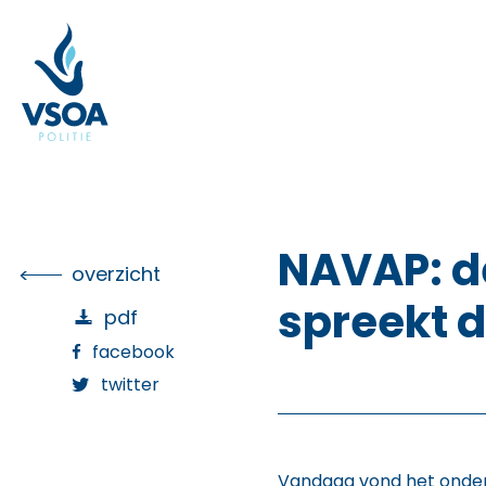
Skip
to
the
content
NAVAP: d
overzicht
spreekt d
pdf
facebook
twitter
Vandaag vond het onder