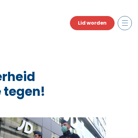
Lid worden
erheid
e tegen!