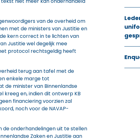
 tekst niet meer kan onderhandeld
Lede
egenwoordigers van de overheid om
unifo
en met de ministers van Justitie en
gesp
e kern correct in te lichten van
van Justitie wel degelijk mee
et protocol rechtsgeldig heeft
Enqu
erheid terug aan tafel met de
en enkele marge tot
t de minister van Binnenlandse
l kreeg en, indien dit ontwerp KB
geen financiering voorzien zal
koord, noch voor de NAVAP-
de onderhandelingen uit te stellen
innenlandse Zaken en Justitie aan