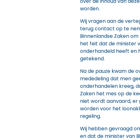
over de inhoud van deze
worden.
Wij vragen aan de vert
terug contact op te nem
Binnenlandse Zaken om d
het feit dat de minister 
onderhandeld heeft en h
getekend.
Na de pauze kwam de ov
mededeling dat men ge
onderhandelen kreeg, da
Zaken het mes op de kee
niet wordt aanvaard, er 
worden voor het loonak
regeling.
Wij hebben gevraagd om 
en dat de minister van B