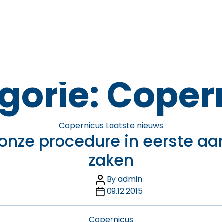
gorie:
Coper
Categories
Copernicus
Laatste nieuws
onze procedure in eerste aan
zaken
Post
By
admin
Post
author
09.12.2015
date
Categories
Copernicus