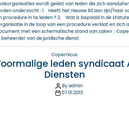
organisaties wordt geëist van leden die zich aansluiten 
rden onderzocht : 1. Heeft het nieuwe lid aan zijn/haar
 procedure in te leiden ? 2. Wat is bepaald in de statute
rganisatie in de loop van een procedure verlaat en zich a
f-document met een schematische stand van zaken
:
Coper
 beheerder van de juridische dienst
Categories
Copernicus
Voormalige leden syndicaa
Diensten
Post
By
admin
Post
author
07.01.2013
date