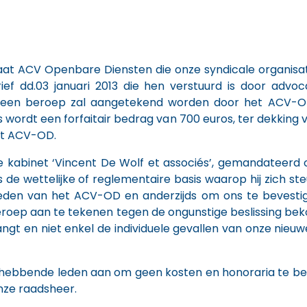
aat ACV Openbare Diensten die onze syndicale organis
f dd.03 januari 2013 die hen verstuurd is door advo
 geen beroep zal aangetekend worden door het ACV-OD
 wordt een forfaitair bedrag van 700 euros, ter dekking 
het ACV-OD.
de kabinet ‘Vincent De Wolf et associés’, gemandateer
 de wettelijke of reglementaire basis waarop hij zich s
eden van het ACV-OD en anderzijds om ons te bevestig
oep aan te tekenen tegen de ongunstige beslissing beko
ngt en niet enkel de individuele gevallen van onze nieu
nghebbende leden aan om geen kosten en honoraria te bet
nze raadsheer.