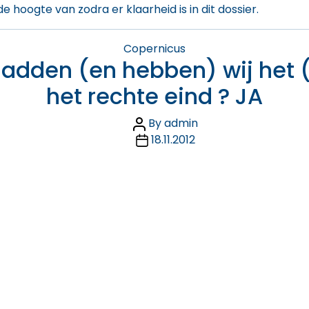
 hoogte van zodra er klaarheid is in dit dossier.
Categories
Copernicus
adden (en hebben) wij het (
het rechte eind ? JA
Post
By
admin
author
Post
18.11.2012
date