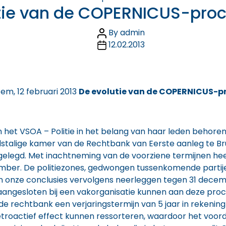
tie van de COPERNICUS-pro
Post
By
admin
author
Post
12.02.2013
date
m, 12 februari 2013
De evolutie van de COPERNICUS-p
an het VSOA – Politie in het belang van haar leden behore
stalige kamer van de Rechtbank van Eerste aanleg te Br
tgelegd. Met inachtneming van de voorziene termijnen hee
mber. De politiezones, gedwongen tussenkomende partijen
en onze conclusies vervolgens neerleggen tegen 31 decem
n aangesloten bij een vakorganisatie kunnen aan deze pr
 de rechtbank een verjaringstermijn van 5 jaar in rekening
troactief effect kunnen ressorteren, waardoor het voordee