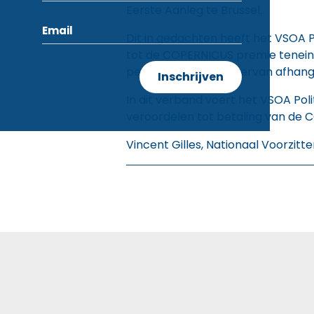
Eerste Aanleg te Brussel.
Dit in gedachten heeft het VSOA Po
tot de COPERNICUS premie teneind
personeelsleden die ervan afhang
In dit verband voert het VSOA Pol
veroordelen tot betaling van de C
Vincent Gilles, Nationaal Voorzitte