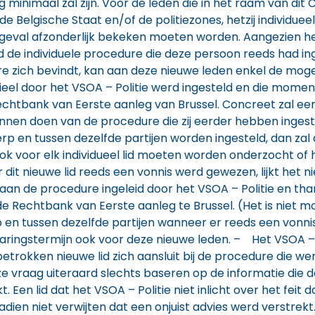
minimaal zal zijn. Voor de leden die in het raam van di
 Belgische Staat en/of de politiezones, hetzij individueel
r geval afzonderlijk bekeken moeten worden. Aangezien he
lid de individuele procedure die deze persoon reeds had i
e zich bevindt, kan aan deze nieuwe leden enkel de mog
tieel door het VSOA – Politie werd ingesteld en die momen
echtbank van Eerste aanleg van Brussel. Concreet zal e
nnen doen van de procedure die zij eerder hebben inges
p en tussen dezelfde partijen worden ingesteld, dan zal
k voor elk individueel lid moeten worden onderzocht of h
dit nieuwe lid reeds een vonnis werd gewezen, lijkt het ni
n de procedure ingeleid door het VSOA – Politie en than
 Rechtbank van Eerste aanleg te Brussel. (Het is niet m
p en tussen dezelfde partijen wanneer er reeds een von
aringstermijn ook voor deze nieuwe leden. – Het VSOA – 
betrokken nieuwe lid zich aansluit bij de procedure die we
ze vraag uiteraard slechts baseren op de informatie die
en lid dat het VSOA – Politie niet inlicht over het feit da
nadien niet verwijten dat een onjuist advies werd verstrek