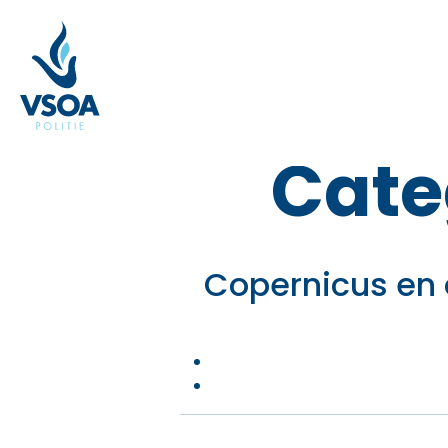
Skip
to
the
content
Cate
Copernicus en 