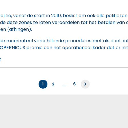
litie, vanaf de start in 2010, beslist om ook alle politie
e deze zones te laten veroordelen tot het betalen van
en (afhingen).
itie momenteel verschillende procedures met als doel ook
OPERNICUS premie aan het operationeel kader dat er initi
r
Berichten
>
1
2
…
6
paginering