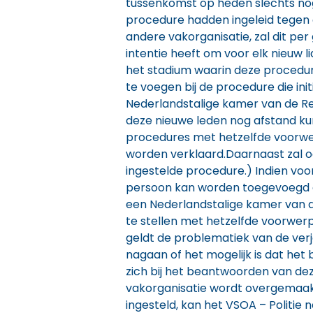
tussenkomst op heden slechts nog 
procedure hadden ingeleid tegen de
andere vakorganisatie, zal dit pe
intentie heeft om voor elk nieuw 
het stadium waarin deze procedur
te voegen bij de procedure die ini
Nederlandstalige kamer van de R
deze nieuwe leden nog afstand ku
procedures met hetzelfde voorwer
worden verklaard.Daarnaast zal oo
ingestelde procedure.) Indien voor 
persoon kan worden toegevoegd aa
een Nederlandstalige kamer van de
te stellen met hetzelfde voorwer
geldt de problematiek van de verj
nagaan of het mogelijk is dat het 
zich bij het beantwoorden van de
vakorganisatie wordt overgemaakt. E
ingesteld, kan het VSOA – Politie 