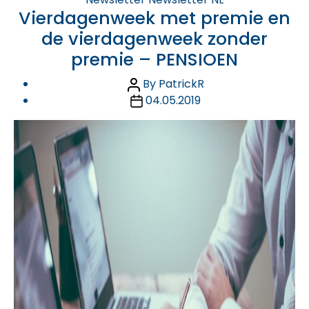
Vierdagenweek met premie en
de vierdagenweek zonder
premie – PENSIOEN
Post
By
PatrickR
author
Post
04.05.2019
date