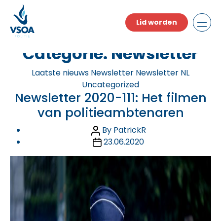
Skip
to
Lid worden
the
content
Categorie:
Newsletter
Categories
Laatste nieuws
Newsletter
Newsletter NL
Uncategorized
Newsletter 2020-111: Het filmen
van politieambtenaren
Post
By
PatrickR
author
Post
23.06.2020
date