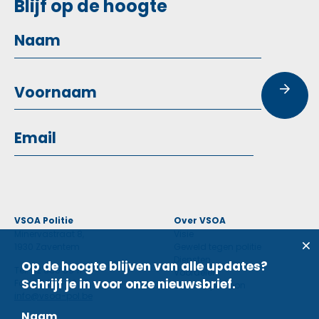
Blijf op de hoogte
VSOA Politie
Over VSOA
Minervastraat 8,
Visie
1930 Zaventem
Geweld tegen politie
Diensten
Op de hoogte blijven van alle updates?
Tel: 02 660 59 11
Voordelen
Schrijf je in voor onze nieuwsbrief.
Fax: 02 660 50 97
Contactpersoon
info@vsoa-pol.be