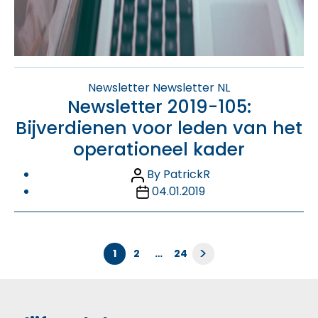
Categories
Newsletter
Newsletter NL
Newsletter 2019-105:
Bijverdienen voor leden van het
operationeel kader
Post
By
PatrickR
author
Post
04.01.2019
date
Berichten
>
1
2
…
24
paginering