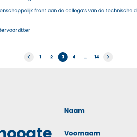
schappelijk front aan de collega’s van de technische 
dervoorzitter
Berichten
<
>
1
2
3
4
…
14
paginering
 hoogte