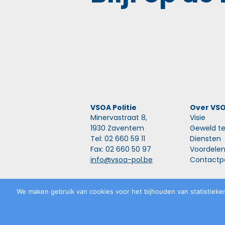
VSOA Politie
Over VS
Minervastraat 8,
Visie
1930 Zaventem
Geweld te
Tel: 02 660 59 11
Diensten
Fax: 02 660 50 97
Voordele
info@vsoa-pol.be
Contactp
Privacyverklaring
©
VSOA
2026
We maken gebruik van cookies voor het bijhouden van statistieken