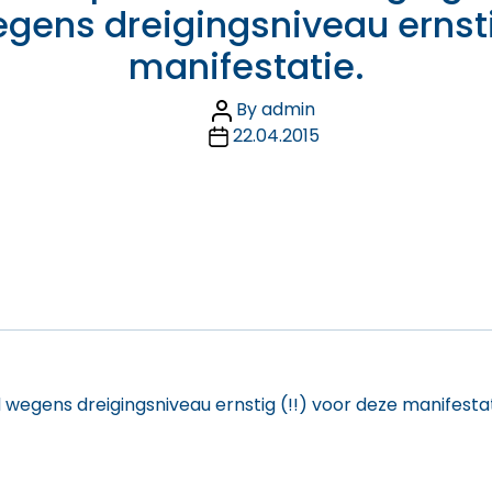
ens dreigingsniveau ernsti
manifestatie.
Post
By
admin
Post
author
22.04.2015
date
egens dreigingsniveau ernstig (!!) voor deze manifestat