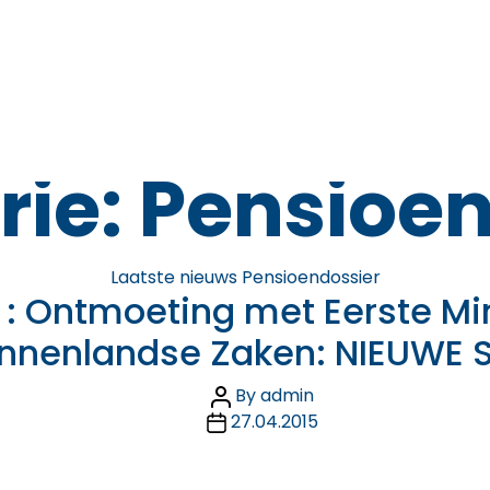
ie:
Pensioen
Categories
Laatste nieuws
Pensioendossier
: Ontmoeting met Eerste Min
innenlandse Zaken: NIEUWE S
Post
By
admin
Post
author
27.04.2015
date