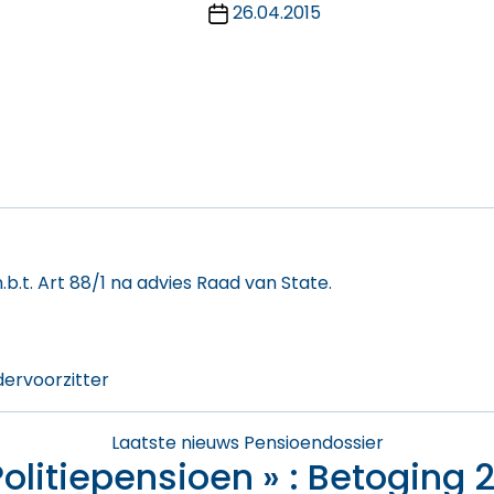
Post
author
26.04.2015
date
.t. Art 88/1 na advies Raad van State.
dervoorzitter
Categories
Laatste nieuws
Pensioendossier
Politiepensioen » : Betoging