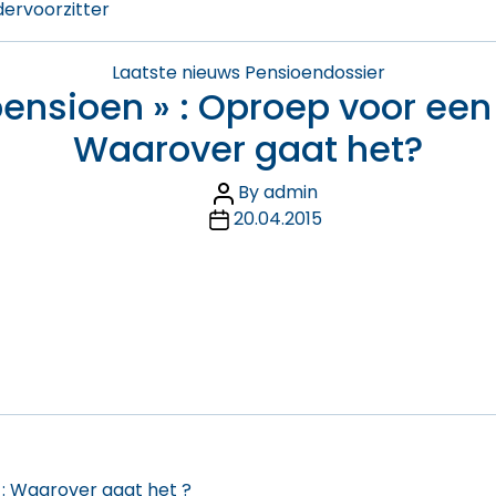
dervoorzitter
Categories
Laatste nieuws
Pensioendossier
epensioen » : Oproep voor een
Waarover gaat het?
Post
By
admin
Post
author
20.04.2015
date
: Waarover gaat het ?