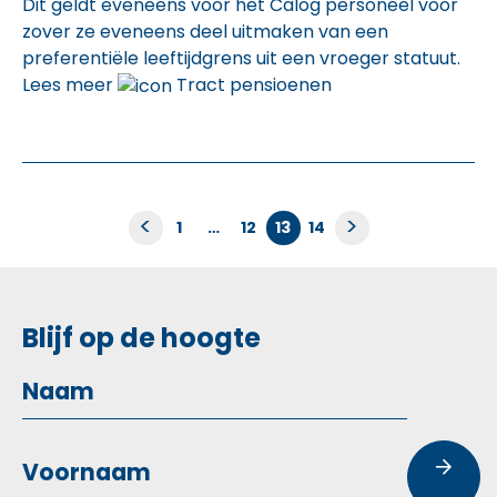
Dit geldt eveneens voor het Calog personeel voor
zover ze eveneens deel uitmaken van een
preferentiële leeftijdgrens uit een vroeger statuut.
Lees meer
Tract pensioenen
Berichten
<
>
1
…
12
13
14
paginering
Blijf op de hoogte