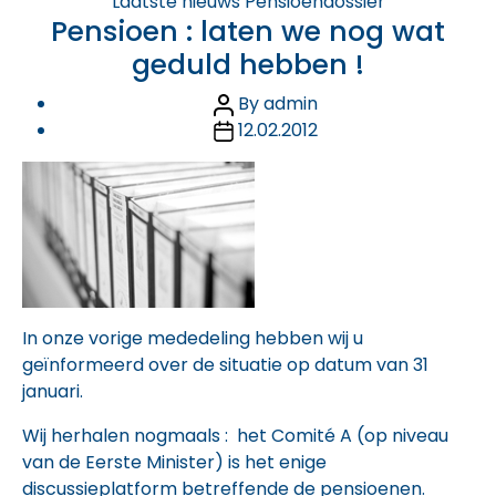
Categories
Laatste nieuws
Pensioendossier
Pensioen : laten we nog wat
geduld hebben !
Post
By
admin
author
Post
12.02.2012
date
In onze vorige mededeling hebben wij u
geïnformeerd over de situatie op datum van 31
januari.
Wij herhalen nogmaals : het Comité A (op niveau
van de Eerste Minister) is het enige
discussieplatform betreffende de pensioenen.