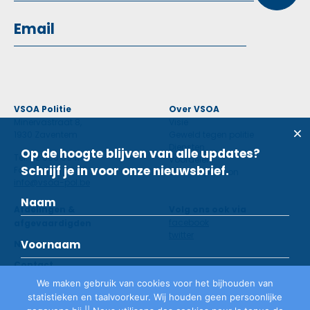
VSOA Politie
Over VSOA
Minervastraat 8,
Visie
1930 Zaventem
Geweld tegen politie
Diensten
Op de hoogte blijven van alle updates?
Tel: 02 660 59 11
Voordelen
Schrijf je in voor onze nieuwsbrief.
Fax: 02 660 50 97
Contactpersoon
info@vsoa-pol.be
Afdelingen &
Volg ons ook via
facebook
afgevaardigden
twitter
Nieuws
Contact
We maken gebruik van cookies voor het bijhouden van
statistieken en taalvoorkeur. Wij houden geen persoonlijke
Lid worden